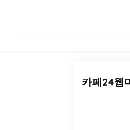
카페24웹