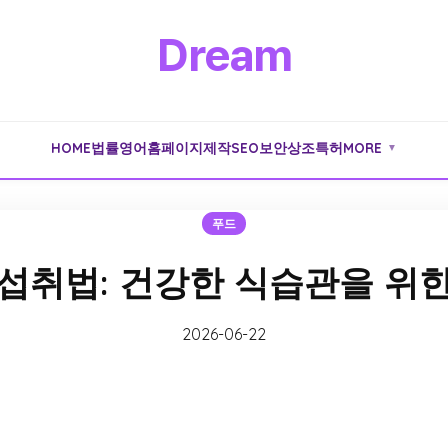
Dream
HOME
법률
영어
홈페이지제작
SEO
보안
상조
특허
MORE
▼
푸드
섭취법: 건강한 식습관을 위
2026-06-22