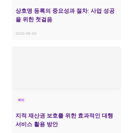
상호명 등록의 중요성과 절차: 사업 성공
을 위한 첫걸음
2026-08-06
특허
지적 재산권 보호를 위한 효과적인 대행
서비스 활용 방안