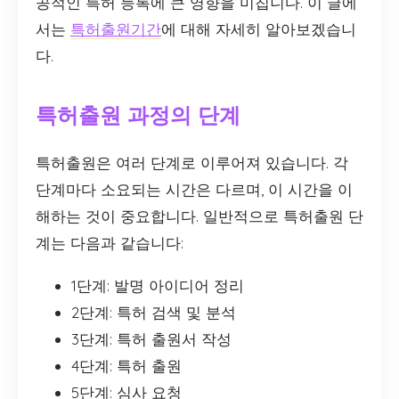
공적인 특허 등록에 큰 영향을 미칩니다. 이 글에
서는
특허출원기간
에 대해 자세히 알아보겠습니
다.
특허출원 과정의 단계
특허출원은 여러 단계로 이루어져 있습니다. 각
단계마다 소요되는 시간은 다르며, 이 시간을 이
해하는 것이 중요합니다. 일반적으로 특허출원 단
계는 다음과 같습니다:
1단계: 발명 아이디어 정리
2단계: 특허 검색 및 분석
3단계: 특허 출원서 작성
4단계: 특허 출원
5단계: 심사 요청