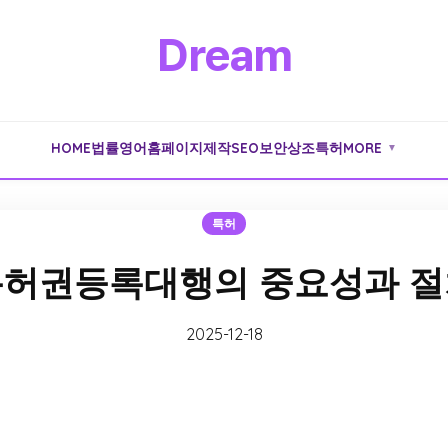
Dream
HOME
법률
영어
홈페이지제작
SEO
보안
상조
특허
MORE
▼
특허
특허권등록대행의 중요성과 절
2025-12-18