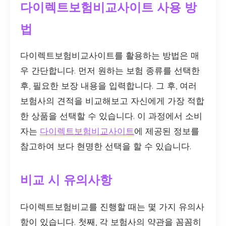
다이렉트보험비교사이트 사용 방
법
다이렉트보험비교사이트를 활용하는 방법은 매
우 간단합니다. 먼저 원하는 보험 종류를 선택한
후, 필요한 보장 내용을 입력합니다. 그 후, 여러
보험사의 견적을 비교해보고 자신에게 가장 적합
한 상품을 선택할 수 있습니다. 이 과정에서 소비
자는
다이렉트보험비교사이트
에 제공된 정보를
참고하여 보다 현명한 선택을 할 수 있습니다.
비교 시 유의사항
다이렉트보험비교를 진행할 때는 몇 가지 유의사
항이 있습니다. 첫째, 각 보험사의 약관을 꼼꼼히