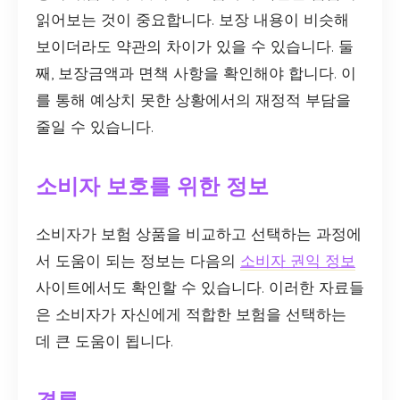
읽어보는 것이 중요합니다. 보장 내용이 비슷해
보이더라도 약관의 차이가 있을 수 있습니다. 둘
째, 보장금액과 면책 사항을 확인해야 합니다. 이
를 통해 예상치 못한 상황에서의 재정적 부담을
줄일 수 있습니다.
소비자 보호를 위한 정보
소비자가 보험 상품을 비교하고 선택하는 과정에
서 도움이 되는 정보는 다음의
소비자 권익 정보
사이트에서도 확인할 수 있습니다. 이러한 자료들
은 소비자가 자신에게 적합한 보험을 선택하는
데 큰 도움이 됩니다.
결론