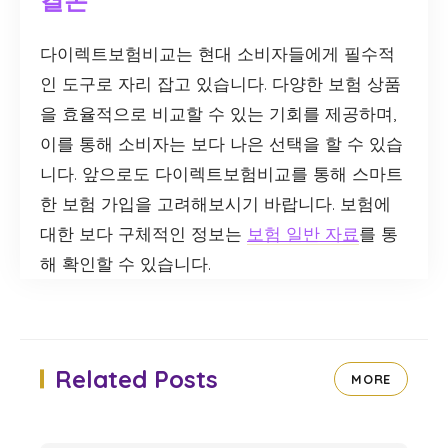
다이렉트보험비교는 현대 소비자들에게 필수적
인 도구로 자리 잡고 있습니다. 다양한 보험 상품
을 효율적으로 비교할 수 있는 기회를 제공하며,
이를 통해 소비자는 보다 나은 선택을 할 수 있습
니다. 앞으로도 다이렉트보험비교를 통해 스마트
한 보험 가입을 고려해보시기 바랍니다. 보험에
대한 보다 구체적인 정보는
보험 일반 자료
를 통
해 확인할 수 있습니다.
Related Posts
MORE